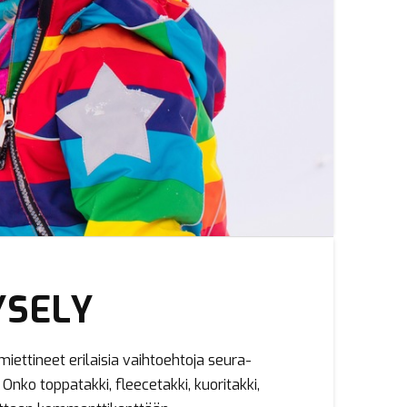
YSELY
ettineet erilaisia vaihtoehtoja seura-
Onko toppatakki, fleecetakki, kuoritakki,