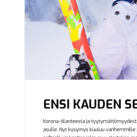
ENSI KAUDEN S
Korona-tilanteesta ja tyytymättömyydestä 
asulle. Nyt kysymys kuuluu vanhemmille ja u