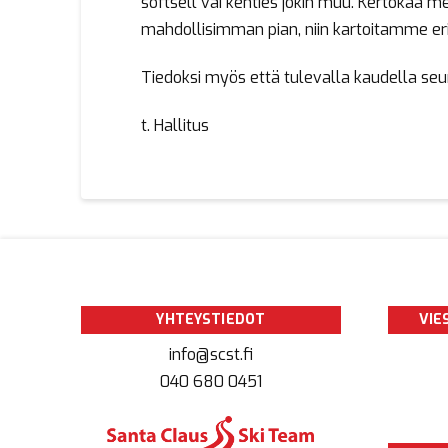
softsell vai kenties jokin muu. Kertokaa
mahdollisimman pian, niin kartoitamme eri
Tiedoksi myös että tulevalla kaudella se
t. Hallitus
YHTEYSTIEDOT
VIE
info@scst.fi
040 680 0451