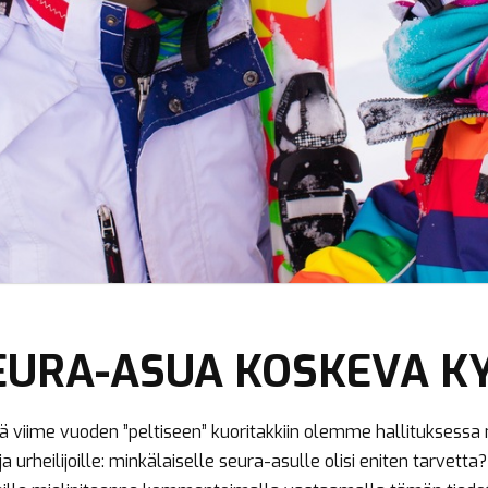
EURA-ASUA KOSKEVA K
viime vuoden ”peltiseen” kuoritakkiin olemme hallituksessa mi
rheilijoille: minkälaiselle seura-asulle olisi eniten tarvetta? 