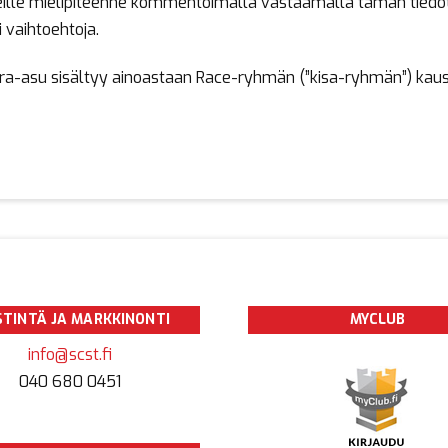
 meille mielipiteenne kommentoimalla vastaamalla tämän tie
 vaihtoehtoja.
ura-asu sisältyy ainoastaan Race-ryhmän (”kisa-ryhmän”) kau
STINTÄ JA MARKKINONTI
MYCLUB
info@scst.fi
040 680 0451